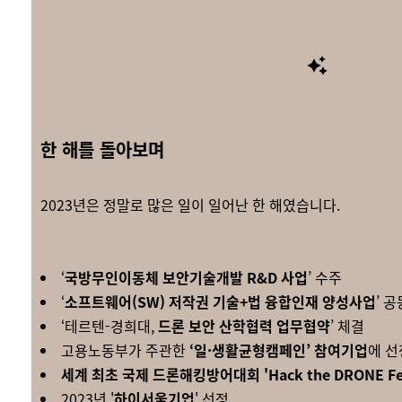
한 해를 돌아보며
2023년은 정말로 많은 일이 일어난 한 해였습니다.
‘
국방무인이동체 보안기술개발 R&D 사업
’ 수주
‘
소프트웨어(SW) 저작권 기술+법 융합인재 양성사업
’ 
‘테르텐-경희대,
드론 보안 산학협력 업무협약
’ 체결
고용노동부가 주관한
‘일·생활균형캠페인’ 참여기업
에 선
세계 최초 국제 드론해킹방어대회 'Hack the DRONE Fest
2023년 '
하이서울기업
' 선정