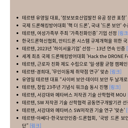
테르텐 유영일 대표, ‘정보보호산업발전 유공 장관 표창’
국제 드론해킹방어대회 '핵 더 드론', 국내 '드론 보안' 
테르텐, 여성가족부 주최 ‘가족친화인증’ 기업 선정
[링크
한국드론혁신협회, 안티드론 시스템 규제개혁을 위한 국
테르텐, 2023년 '하이서울기업' 선정… 13년 연속 인증
세계 최초 국제 드론해킹방어대회 'Hack the DRONE Fes
테르텐, 근로자 친화 제도 수립으로 ‘일·생활 균형 캠페
테르텐-경희대, '무인이동체 취약점 연구' 맞손
[링크]
유영일 테르텐 대표 “사이버 보안·데이터 보안 두 날개로
테르텐, 창립 23주년 기념식 워크숍 동시 진행
[링크]
테르텐, 서강대와 메타버스 저작권 기술 산학협력 MOU
테르텐, SW 저작권 기술 산학협력 공동연구개발기관 
테르텐, 서강대와 메타버스 SW저작권 기술 연구 ‘맞손’
테르텐-아쎄다-한국보안인증-드론협회, ‘국방 드론 보안 
단”
[링크]