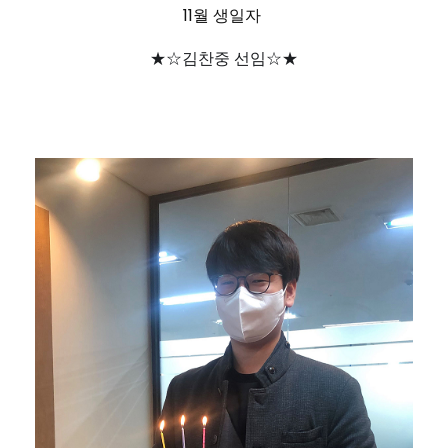
11월 생일자
★☆김찬중 선임
☆★